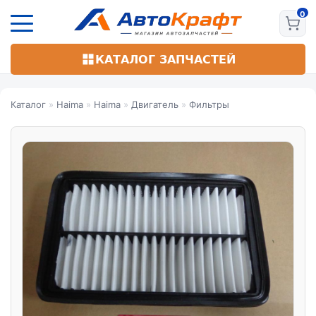
Перейти
к
основному
содержанию
КАТАЛОГ ЗАПЧАСТЕЙ
Каталог
»
Haima
»
Haima
»
Двигатель
»
Фильтры