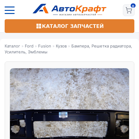
Перейти
к
основному
содержанию
КАТАЛОГ ЗАПЧАСТЕЙ
Каталог
»
Ford
»
Fusion
»
Кузов
»
Бампера, Решетка радиатора,
Усилитель, Эмблемы