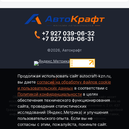
+7 927 039-06-32
+7 927 039-06-31
©2026, Автокрафт
Создание и продвижение сайта -
Продолжая использовать сайт autocraft-kzn.ru,
вы даете
согласие на обработку файлов cookie
и пользовательских данных
в соответствии с
Политикой конфиденциальности
в целях
Обращаем Ваше внимание на то, что данный интернет-сайт носит
обеспечения технического функционирования
исключительно информационный характер и ни при каких условиях не
является публичной офертой, определяемой положениями ч. 2 ст. 437
сайта, проведения статистических
Гражданского кодекса Российской Федерации. Для получения подробной
исследований (Яндекс.Метрика) и улучшения
информации о стоимости, наименовании товаров и сроках доставки,
пользовательского опыта. Если вы не
пожалуйста, обращайтесь по контактным телефонам.
согласны с этим, пожалуйста, покиньте сайт.