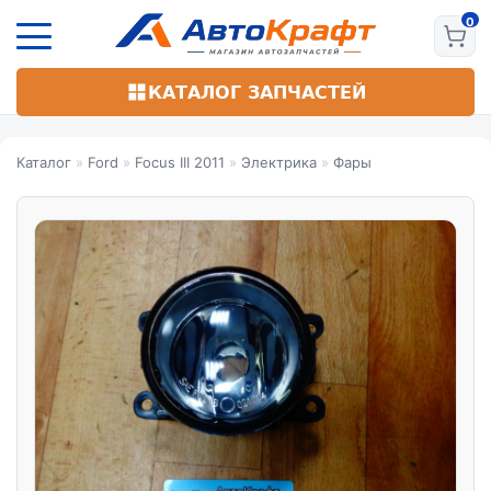
Перейти
к
основному
содержанию
КАТАЛОГ ЗАПЧАСТЕЙ
Каталог
»
Ford
»
Focus III 2011
»
Электрика
»
Фары