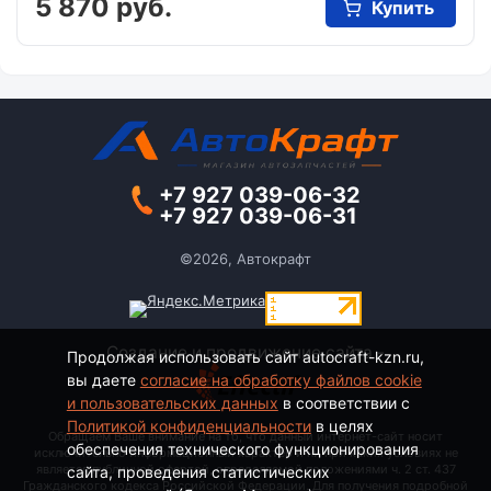
5 870 руб.
Купить
+7 927 039-06-32
+7 927 039-06-31
©2026, Автокрафт
Создание и продвижение сайта -
Продолжая использовать сайт autocraft-kzn.ru,
вы даете
согласие на обработку файлов cookie
и пользовательских данных
в соответствии с
Политикой конфиденциальности
в целях
Обращаем Ваше внимание на то, что данный интернет-сайт носит
обеспечения технического функционирования
исключительно информационный характер и ни при каких условиях не
является публичной офертой, определяемой положениями ч. 2 ст. 437
сайта, проведения статистических
Гражданского кодекса Российской Федерации. Для получения подробной