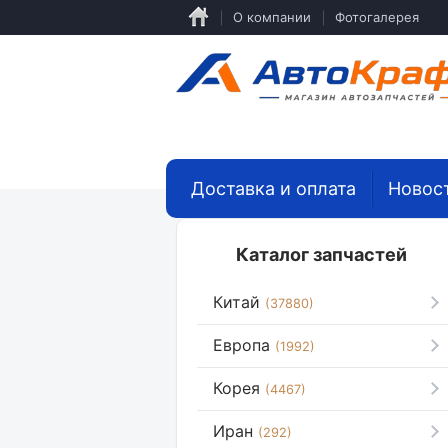
Перейти
О компании
Фотогалерея
к
основному
содержанию
Доставка и оплата
Новос
Каталог запчастей
Китай
(37880)
Европа
(1992)
Корея
(4467)
Иран
(292)