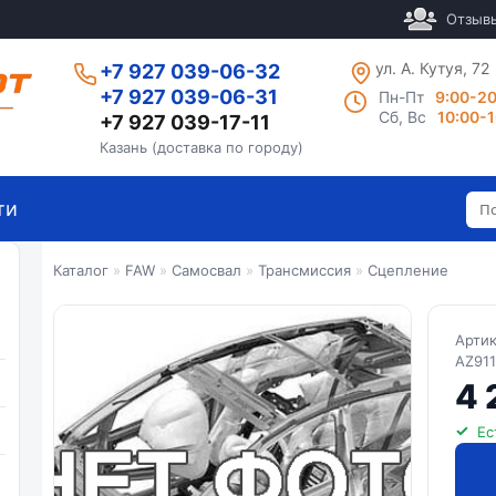
Отзыв
ул. А. Кутуя, 72
+7 927 039-06-32
+7 927 039-06-31
Пн-Пт
9:00-2
Сб, Вс
10:00-
+7 927 039-17-11
Казань (доставка по городу)
ти
Каталог
»
FAW
»
Самосвал
»
Трансмиссия
»
Сцепление
Арти
AZ91
4 
Ес