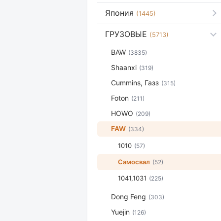
Япония
(1445)
ГРУЗОВЫЕ
(5713)
BAW
(3835)
Shaanxi
(319)
Cummins, Газз
(315)
Foton
(211)
HOWO
(209)
FAW
(334)
1010
(57)
Самосвал
(52)
1041,1031
(225)
Dong Feng
(303)
Yuejin
(126)