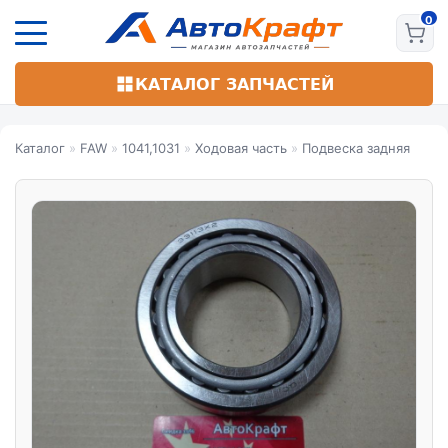
Перейти
к
основному
содержанию
КАТАЛОГ ЗАПЧАСТЕЙ
Каталог
»
FAW
»
1041,1031
»
Ходовая часть
»
Подвеска задняя