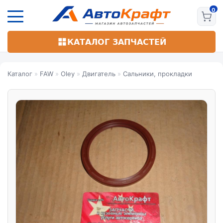
Перейти
к
основному
содержанию
КАТАЛОГ ЗАПЧАСТЕЙ
Каталог
»
FAW
»
Oley
»
Двигатель
»
Сальники, прокладки