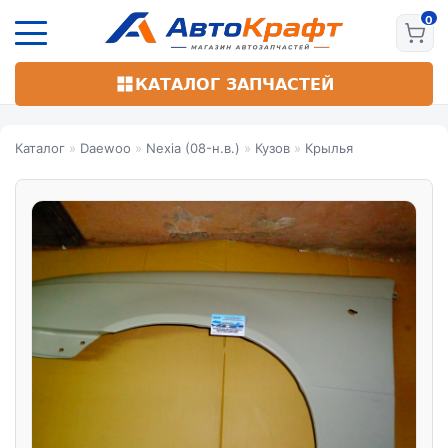
Перейти
к
основному
содержанию
КАТАЛОГ ЗАПЧАСТЕЙ
Каталог
»
Daewoo
»
Nexia (08-н.в.)
»
Кузов
»
Крылья