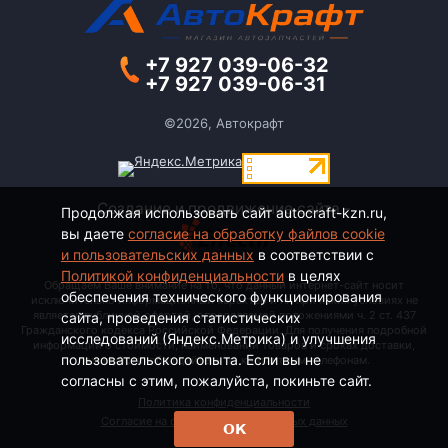
+7 927 039-06-32
+7 927 039-06-31
©2026, Автокрафт
Создание и продвижение сайта -
Продолжая использовать сайт autocraft-kzn.ru,
вы даете
согласие на обработку файлов cookie
и пользовательских данных
в соответствии с
Политикой конфиденциальности
в целях
Обращаем Ваше внимание на то, что данный интернет-сайт носит
обеспечения технического функционирования
исключительно информационный характер и ни при каких условиях не
является публичной офертой, определяемой положениями ч. 2 ст. 437
сайта, проведения статистических
Гражданского кодекса Российской Федерации. Для получения подробной
исследований (Яндекс.Метрика) и улучшения
информации о стоимости, наименовании товаров и сроках доставки,
пользовательского опыта. Если вы не
пожалуйста, обращайтесь по контактным телефонам.
согласны с этим, пожалуйста, покиньте сайт.
Политика конфиденциальности
Согласие на обработку персональных данных
ОК