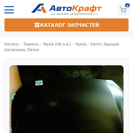
Перейти
к
основному
содержанию
КАТАЛОГ ЗАПЧАСТЕЙ
Каталог
»
Daewoo
»
Nexia (08-н.в.)
»
Кузов
»
Капот, Крышка
багажника, Петли