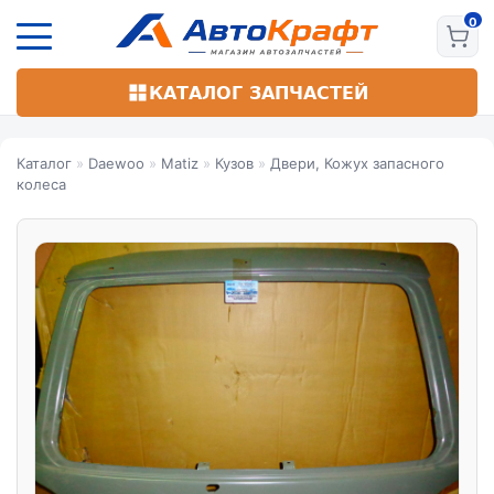
Перейти
к
основному
содержанию
КАТАЛОГ ЗАПЧАСТЕЙ
Каталог
»
Daewoo
»
Matiz
»
Кузов
»
Двери, Кожух запасного
колеса