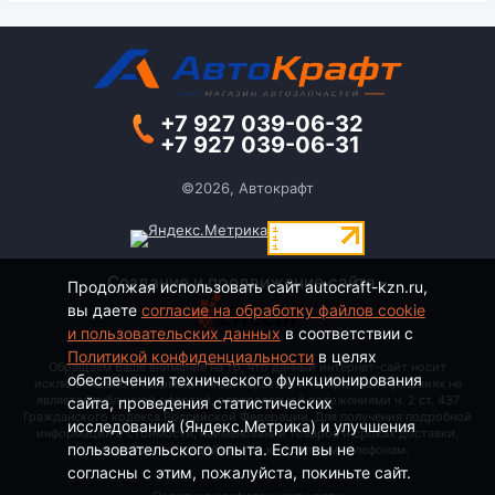
+7 927 039-06-32
+7 927 039-06-31
©2026, Автокрафт
Создание и продвижение сайта -
Продолжая использовать сайт autocraft-kzn.ru,
вы даете
согласие на обработку файлов cookie
и пользовательских данных
в соответствии с
Политикой конфиденциальности
в целях
Обращаем Ваше внимание на то, что данный интернет-сайт носит
обеспечения технического функционирования
исключительно информационный характер и ни при каких условиях не
является публичной офертой, определяемой положениями ч. 2 ст. 437
сайта, проведения статистических
Гражданского кодекса Российской Федерации. Для получения подробной
исследований (Яндекс.Метрика) и улучшения
информации о стоимости, наименовании товаров и сроках доставки,
пользовательского опыта. Если вы не
пожалуйста, обращайтесь по контактным телефонам.
согласны с этим, пожалуйста, покиньте сайт.