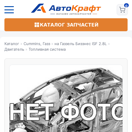
Перейти
к
основному
содержанию
КАТАЛОГ ЗАПЧАСТЕЙ
Каталог
»
Cummins, Газз
»
на Газзель Биззнес ISF 2.8L
»
Двигатель
»
Топливная система