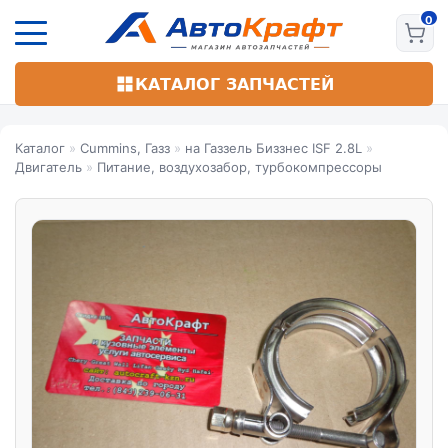
Перейти
к
основному
содержанию
КАТАЛОГ ЗАПЧАСТЕЙ
Каталог
»
Cummins, Газз
»
на Газзель Биззнес ISF 2.8L
»
Двигатель
»
Питание, воздухозабор, турбокомпрессоры