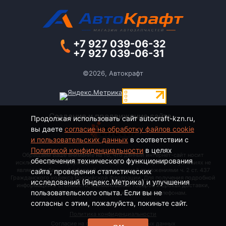
+7 927 039-06-32
+7 927 039-06-31
©2026, Автокрафт
Создание и продвижение сайта -
Продолжая использовать сайт autocraft-kzn.ru,
вы даете
согласие на обработку файлов cookie
и пользовательских данных
в соответствии с
Политикой конфиденциальности
в целях
Обращаем Ваше внимание на то, что данный интернет-сайт носит
обеспечения технического функционирования
исключительно информационный характер и ни при каких условиях не
является публичной офертой, определяемой положениями ч. 2 ст. 437
сайта, проведения статистических
Гражданского кодекса Российской Федерации. Для получения подробной
исследований (Яндекс.Метрика) и улучшения
информации о стоимости, наименовании товаров и сроках доставки,
пользовательского опыта. Если вы не
пожалуйста, обращайтесь по контактным телефонам.
согласны с этим, пожалуйста, покиньте сайт.
Политика конфиденциальности
Согласие на обработку персональных данных