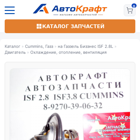
Перейти
к
основному
содержанию
КАТАЛОГ ЗАПЧАСТЕЙ
Каталог
»
Cummins, Газз
»
на Газзель Биззнес ISF 2.8L
»
Двигатель
»
Охлаждение, отопление, вентиляция