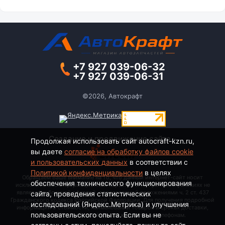
+7 927 039-06-32
+7 927 039-06-31
©2026, Автокрафт
Создание и продвижение сайта -
Продолжая использовать сайт autocraft-kzn.ru,
вы даете
согласие на обработку файлов cookie
и пользовательских данных
в соответствии с
Политикой конфиденциальности
в целях
Обращаем Ваше внимание на то, что данный интернет-сайт носит
обеспечения технического функционирования
исключительно информационный характер и ни при каких условиях не
является публичной офертой, определяемой положениями ч. 2 ст. 437
сайта, проведения статистических
Гражданского кодекса Российской Федерации. Для получения подробной
исследований (Яндекс.Метрика) и улучшения
информации о стоимости, наименовании товаров и сроках доставки,
пользовательского опыта. Если вы не
пожалуйста, обращайтесь по контактным телефонам.