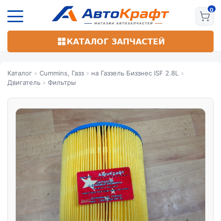
Перейти
к
основному
содержанию
КАТАЛОГ ЗАПЧАСТЕЙ
Каталог
»
Cummins, Газз
»
на Газзель Биззнес ISF 2.8L
»
Двигатель
»
Фильтры