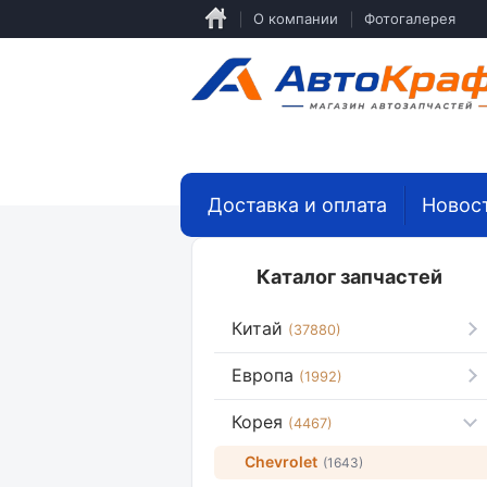
Перейти
О компании
Фотогалерея
к
основному
содержанию
Доставка и оплата
Новос
Каталог запчастей
Китай
(37880)
Европа
(1992)
Корея
(4467)
Chevrolet
(1643)