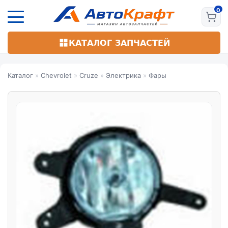
Перейти
к
основному
содержанию
КАТАЛОГ ЗАПЧАСТЕЙ
Каталог
»
Chevrolet
»
Cruze
»
Электрика
»
Фары