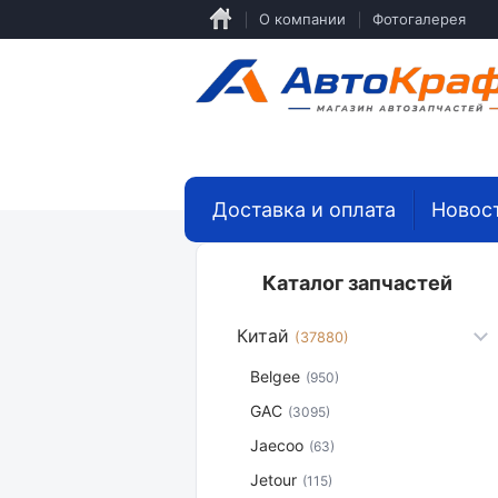
Перейти
О компании
Фотогалерея
к
основному
содержанию
Доставка и оплата
Новос
Каталог запчастей
Китай
(37880)
Belgee
(950)
GAC
(3095)
Jaecoo
(63)
Jetour
(115)