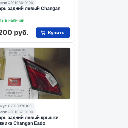
оги:
C201036-0100
рь задний левый Changan
o
ть в наличии
200 руб.
Купить
кул:
C2010370100
оги:
C201037-0100
рь задний левый крышки
жника Changan Eado