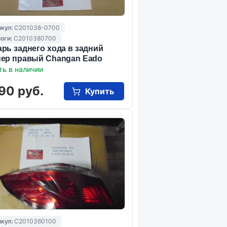
кул:
C201038-0700
оги:
C2010380700
рь заднего хода в задний
ер правый Changan Eado
ть в наличии
90 руб.
Купить
кул:
C2010360100