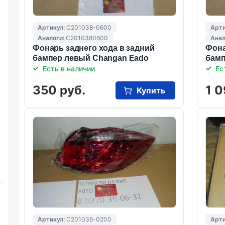
Артикул:
C201038-0600
Арти
Аналоги:
C2010380600
Анал
Фонарь заднего хода в задний
Фона
бампер левый Changan Eado
бамп
Есть в наличии
Ес
350 руб.
1 0
Купить
Артикул:
C201036-0200
Арти