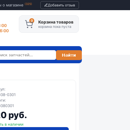
(325)
ы о магазине
Добавить отзыв
Корзина товаров
0:00
корзина пока пуста
16:00
кул:
038-0301
оги:
0380301
0 руб.
ть в наличии