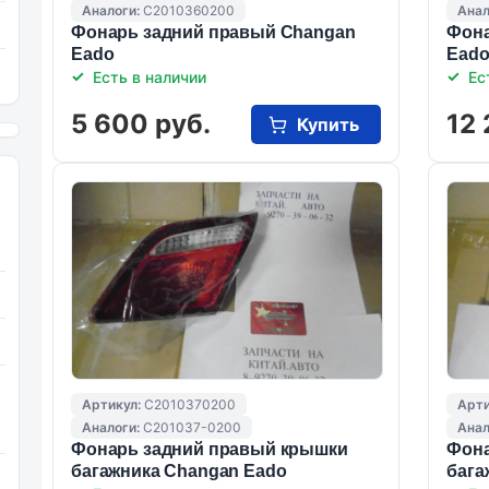
Аналоги:
C2010360200
Анал
Фонарь задний правый Changan
Фона
Eado
Ead
Есть в наличии
Ес
5 600 руб.
12 
Купить
Артикул:
C2010370200
Арти
Аналоги:
C201037-0200
Анал
Фонарь задний правый крышки
Фона
багажника Changan Eado
бага