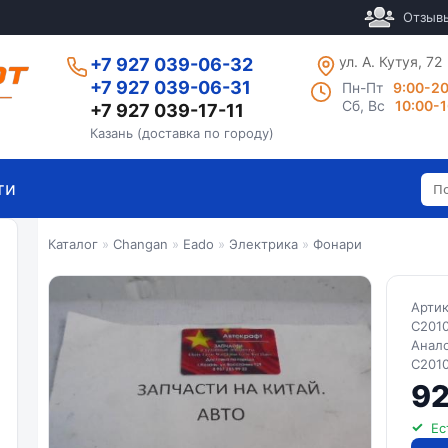
Отзыв
ул. А. Кутуя, 72
+7 927 039-06-32
+7 927 039-06-31
Пн-Пт
9:00-2
Сб, Вс
10:00-
+7 927 039-17-11
Казань (доставка по городу)
ти
Каталог
»
Changan
»
Eado
»
Электрика
»
Фонари
Арти
C201
Анал
C201
92
Ес