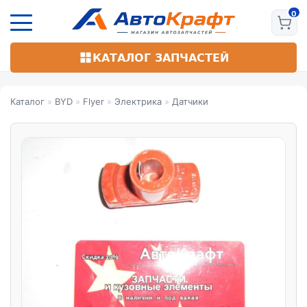
Перейти
к
основному
содержанию
КАТАЛОГ ЗАПЧАСТЕЙ
Каталог
»
BYD
»
Flyer
»
Электрика
»
Датчики