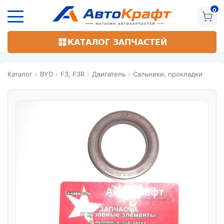
Перейти
к
основному
содержанию
КАТАЛОГ ЗАПЧАСТЕЙ
Каталог
»
BYD
»
F3, F3R
»
Двигатель
»
Сальники, прокладки