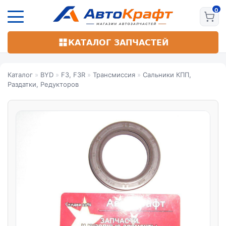
Перейти
к
основному
содержанию
КАТАЛОГ ЗАПЧАСТЕЙ
Каталог
»
BYD
»
F3, F3R
»
Трансмиссия
»
Сальники КПП,
Раздатки, Редукторов