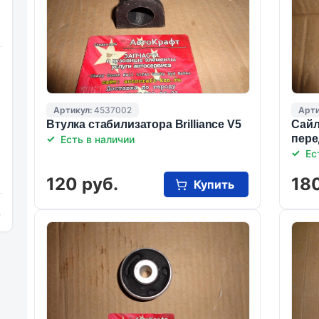
Артикул:
4537002
Арти
Втулка стабилизатора Brilliance V5
Сайл
пере
Есть в наличии
Ес
120 руб.
180
Купить
и