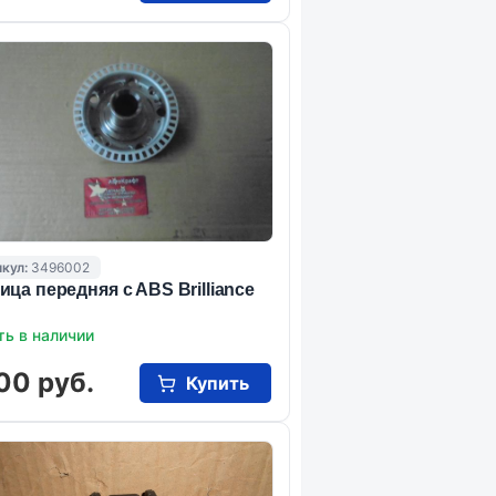
кул:
3496002
ица передняя c ABS Brilliance
ть в наличии
00 руб.
Купить