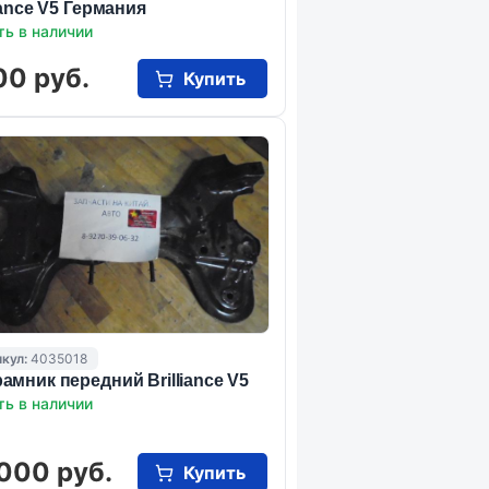
liance V5 Германия
ть в наличии
00 руб.
Купить
кул:
4035018
амник передний Brilliance V5
ть в наличии
000 руб.
Купить