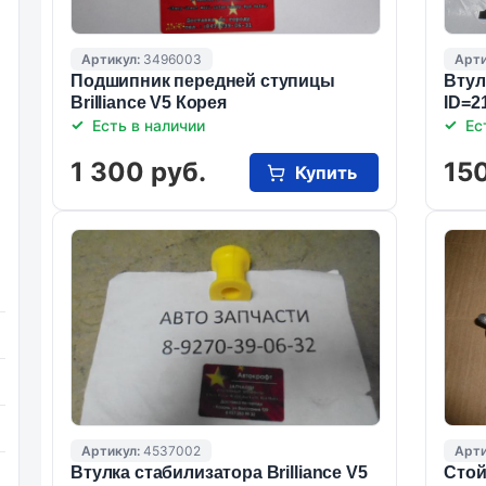
Артикул:
3496003
Арти
Подшипник передней ступицы
Втул
Brilliance V5 Корея
ID=2
Есть в наличии
Ес
1 300 руб.
150
Купить
Артикул:
4537002
Арти
Втулка стабилизатора Brilliance V5
Стой