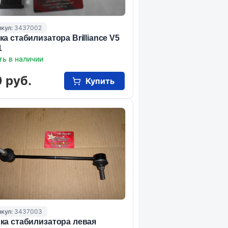
кул:
3437002
ка стабилизатора Brilliance V5
1
ть в наличии
 руб.
Купить
кул:
3437003
ка стабилизатора левая