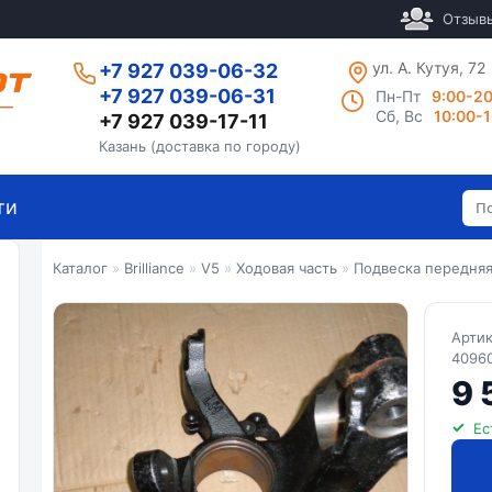
Отзыв
ул. А. Кутуя, 72
+7 927 039-06-32
+7 927 039-06-31
Пн-Пт
9:00-2
Сб, Вс
10:00-
+7 927 039-17-11
Казань (доставка по городу)
ти
Каталог
»
Brilliance
»
V5
»
Ходовая часть
»
Подвеска передня
Арти
4096
9 
Ес