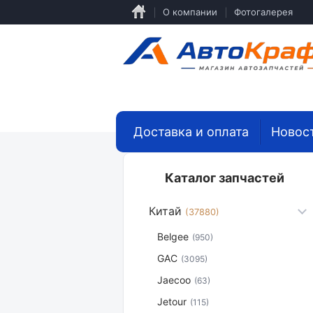
Перейти
О компании
Фотогалерея
к
основному
содержанию
Доставка и оплата
Новос
Каталог запчастей
Китай
(37880)
Belgee
(950)
GAC
(3095)
Jaecoo
(63)
Jetour
(115)