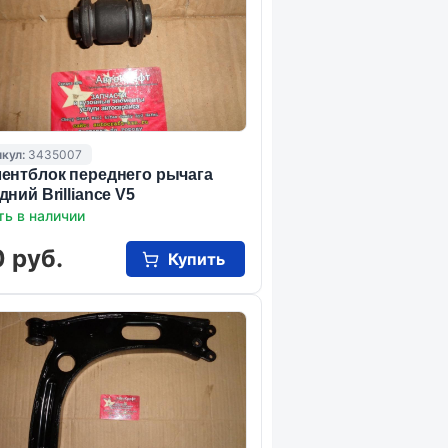
кул:
3435007
ентблок переднего рычага
дний Brilliance V5
ть в наличии
 руб.
Купить