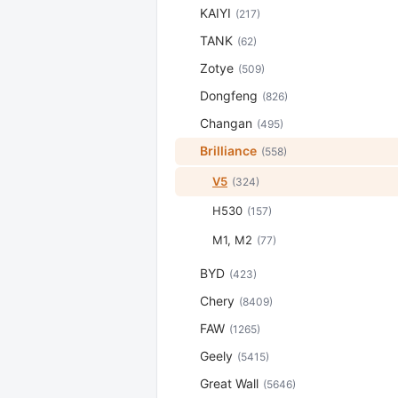
KAIYI
(217)
TANK
(62)
Zotye
(509)
Dongfeng
(826)
Changan
(495)
Brilliance
(558)
V5
(324)
H530
(157)
M1, М2
(77)
BYD
(423)
Chery
(8409)
FAW
(1265)
Geely
(5415)
Great Wall
(5646)