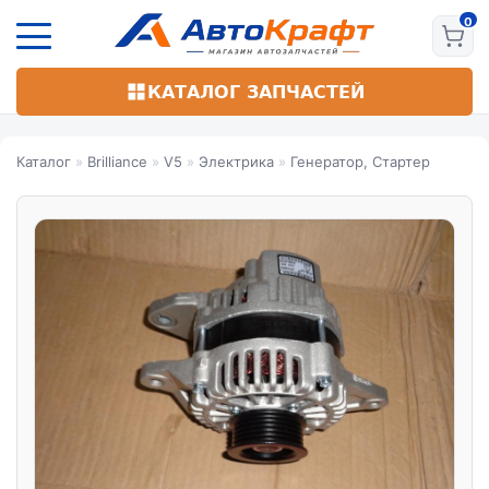
Перейти
к
основному
содержанию
КАТАЛОГ ЗАПЧАСТЕЙ
Каталог
»
Brilliance
»
V5
»
Электрика
»
Генератор, Стартер