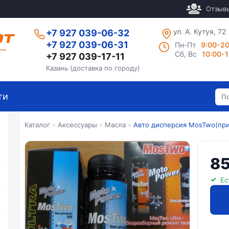
Отзыв
ул. А. Кутуя, 72
+7 927 039-06-32
+7 927 039-06-31
Пн-Пт
9:00-2
Сб, Вс
10:00-
+7 927 039-17-11
Казань (доставка по городу)
ти
Каталог
»
Аксессуары
»
Масла
»
Авто дисперсия MosTwo(при
85
Ес