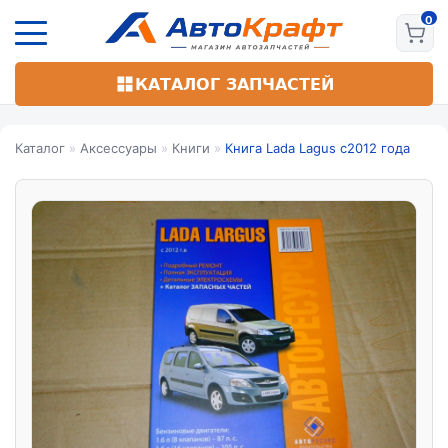
Перейти
к
основному
содержанию
КАТАЛОГ ЗАПЧАСТЕЙ
Каталог
»
Аксессуары
»
Книги
»
Книга Lada Lagus c2012 года